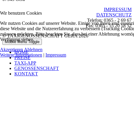
IMPRESSUM
Wir benutzen Cookies
DATENSCHUTZ
Telefon: 0365 - 2 69 67
Wir nutzen Cookies auf unserer Website. Einige von ihnen sind essenzie
Fax: 0365 - 55 20 18 52
diese Website und die Nutzererfahrung zu verbessern (Tracking Cookies
zulassen möchten. Bitte beachten Sie, dass bei einer Ablehnung womögli
© TAXIGENOSSENSCHAFT GERA 2026
Verfügung stehen.
Mobile Menu Toggle
Akzeptieren
Ablehnen
HOME
Weitere Informationen
|
Impressum
PREISE
TAXI-APP
GENOSSENSCHAFT
KONTAKT